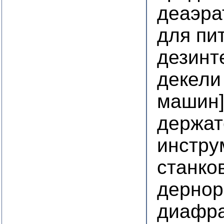
деаэра
для пи
дезинт
декели
машин
держат
инстру
станко
дернор
диафра