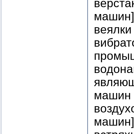
верста
машин
веялки
вибрат
промы
водона
являющ
машин
воздух
машин