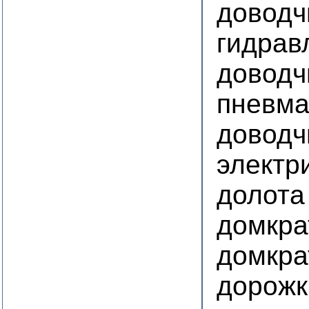
доводч
гидрав
доводч
пневма
доводч
электр
долота
домкра
домкра
дорожк