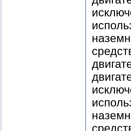
исключ
исполь
наземн
средст
двигат
двигате
исключ
исполь
наземн
средст