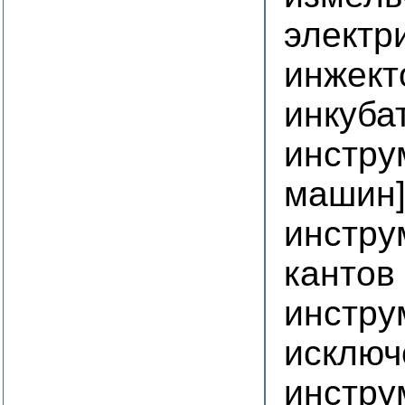
электр
инжект
инкуба
инстру
машин
инстру
кантов
инстру
исключ
инстру