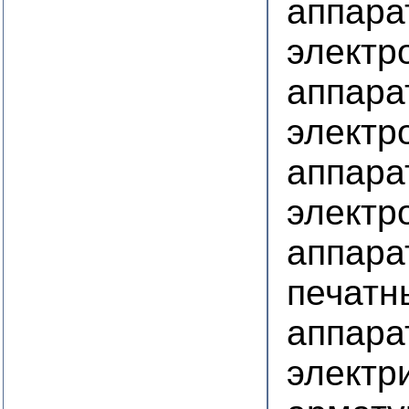
аппара
электр
аппара
электр
аппара
электр
аппара
печатн
аппара
электр