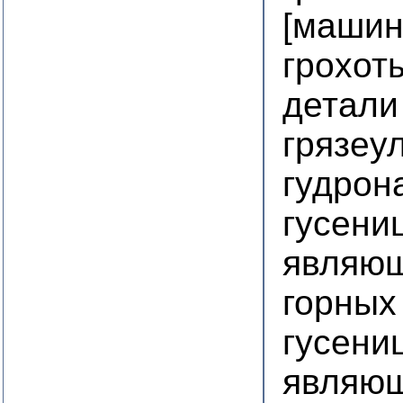
[машин
грохот
детали
грязеу
гудрон
гусени
являющ
горных
гусени
являющ