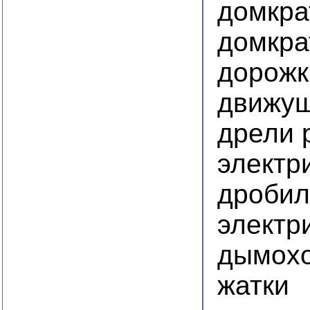
домкра
домкра
дорожк
движу
дрели 
электр
дробил
электр
дымохо
жатки