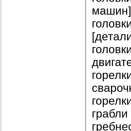
машин
головк
[детал
головк
двигат
горелк
свароч
горелк
грабли
гребне