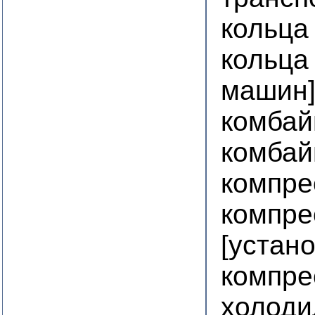
кольца
кольца
машин
комбай
комбай
компре
компре
[устан
компре
холоди