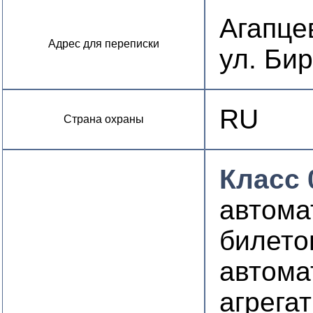
Агапце
Адрес для переписки
ул. Би
RU
Страна охраны
Класс 
автома
билето
автома
агрега