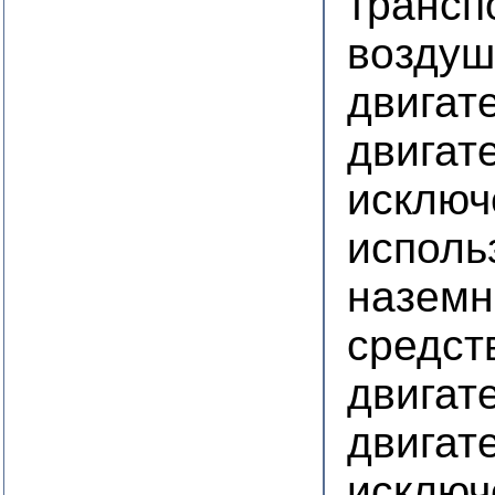
трансп
воздуш
двигат
двигат
исключ
исполь
наземн
средст
двигат
двигате
исключ