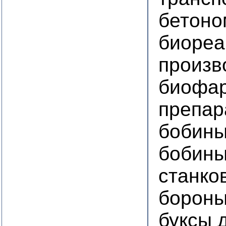
бетоно
биореа
произв
биофар
препар
бобины
бобины
станко
борон
буксы 