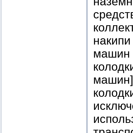
наземн
средст
коллек
накипи
машин
колодк
машин
колодк
исключ
исполь
трансп