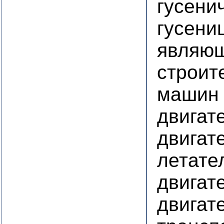
гусени
гусени
являющ
строит
машин
двигат
двигат
летате
двигат
двигат