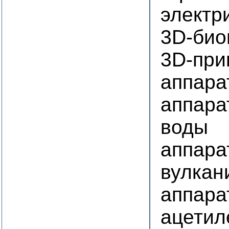
электр
3D-био
3D-при
аппара
аппара
воды
аппара
вулкан
аппара
ацетил