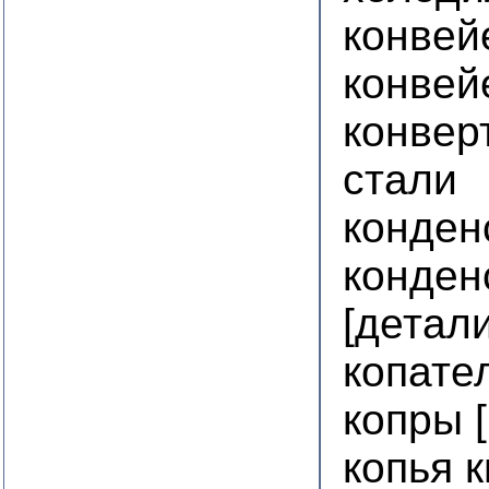
конвей
конвей
конвер
стали
конден
конден
[детал
копате
копры 
копья 