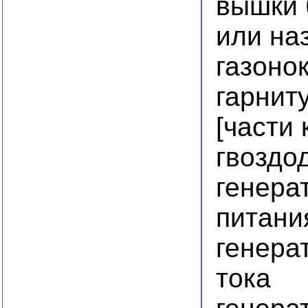
вышки 
или на
газоно
гарнит
[части
гвоздо
генера
питани
генера
тока