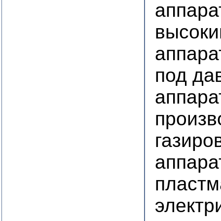
аппара
высоки
аппара
под да
аппара
произв
газиро
аппара
пластм
электр