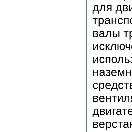
для дв
трансп
валы т
исключ
исполь
наземн
средст
вентил
двигат
верста