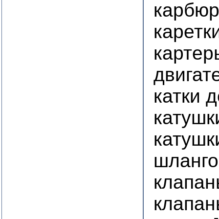
карбю
каретк
картер
двигат
катки 
катушк
катушк
шланго
клапан
клапан