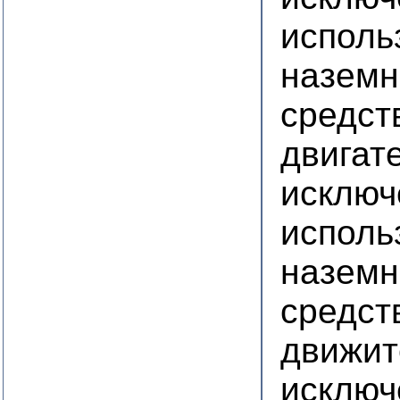
исполь
наземн
средст
двигате
исключ
исполь
наземн
средст
движит
исключ