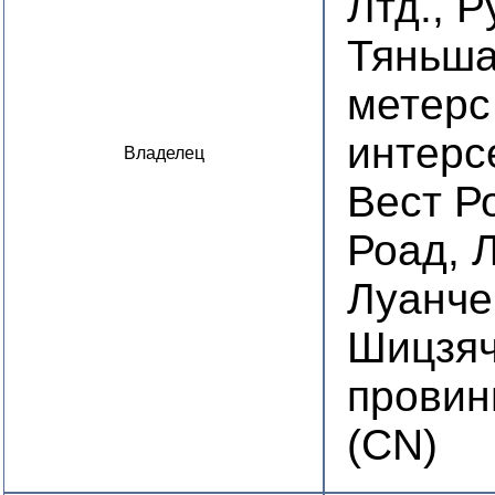
Лтд., Р
Тяньша
метерс
интерс
Владелец
Вест Р
Роад, 
Луанче
Шицзяч
провин
(CN)