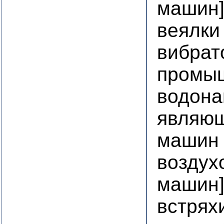
машин
веялки
вибрат
промы
водона
являющ
машин
воздух
машин
встрях