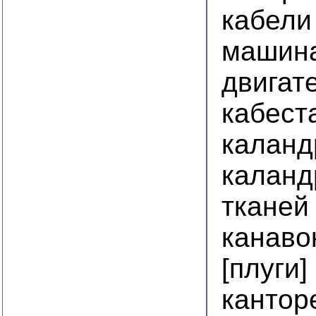
кабели
машин
двигат
кабест
калан
каланд
тканей
канаво
[плуги]
кантор