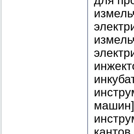
для пр
измель
электр
измель
электр
инжект
инкуба
инстру
машин
инстру
кантов