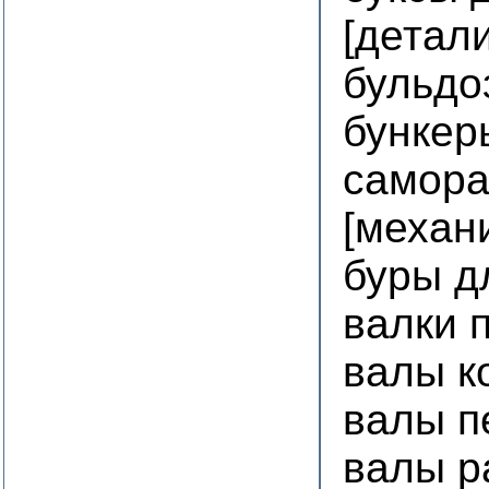
[детал
бульдо
бункер
самор
[механ
буры д
валки 
валы к
валы п
валы р