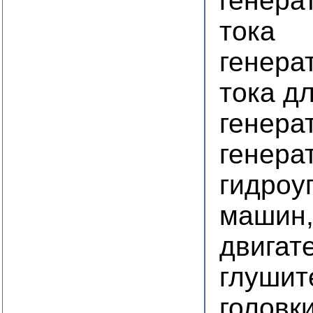
генера
тока
генера
тока д
генера
генера
гидроу
машин,
двигат
глушит
головк