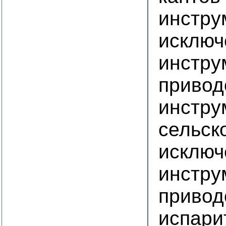
инстру
исключ
инстру
приво
инстру
сельск
исключ
инстру
приво
испари