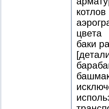
армату
котлов
аэрогр
цвета
баки р
[детал
бараба
башмак
исключ
исполь
трансп