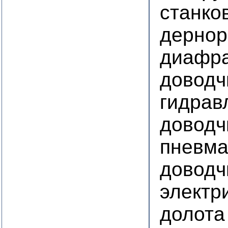
станко
дернор
диафра
доводч
гидрав
доводч
пневма
доводч
электр
долота