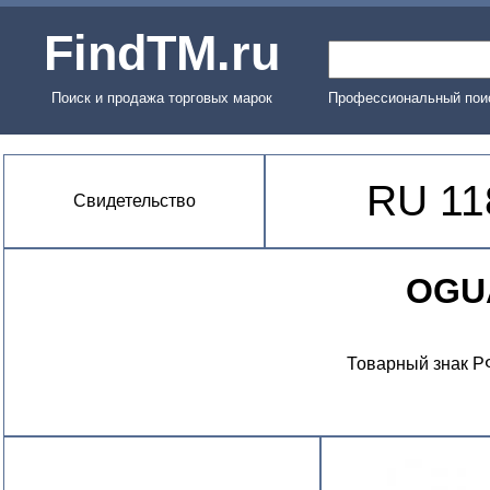
FindTM.ru
Поиск и продажа торговых марок
Профессиональный поис
RU 11
Свидетельство
OGU
Товарный знак Р