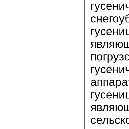
гусени
снегоу
гусени
являющ
погруз
гусени
аппара
гусени
являющ
сельск