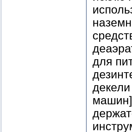
исполь
наземн
средст
деаэра
для пи
дезинт
декели
машин
держат
инстру