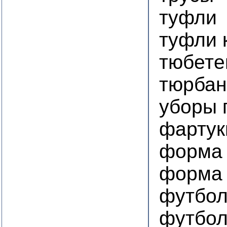
туфли
туфли 
тюбете
тюрба
уборы 
фартук
форма 
форма 
футбол
футбол