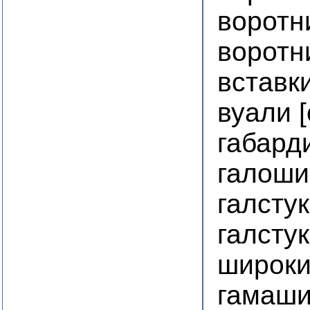
воротн
воротн
вставк
вуали 
габард
галоши
галсту
галсту
широки
гамаш