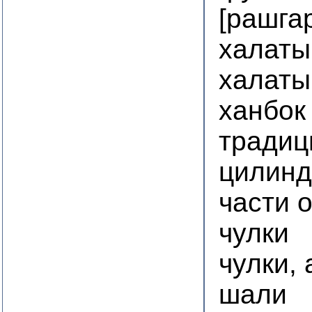
[рашга
халаты
халаты
ханбок
традиц
цилин
части 
чулки
чулки,
шали