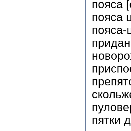
пояса 
пояса 
пояса
придан
новоро
приспо
препят
скольж
пулове
пятки 