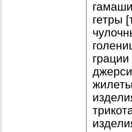
гамаши
гетры 
чулочн
голени
грации
джерси
жилет
издели
трикот
издели