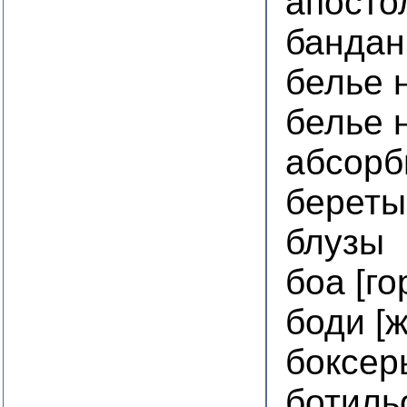
апосто
бандан
белье 
белье 
абсорб
береты
блузы
боа [го
боди [
боксер
ботиль