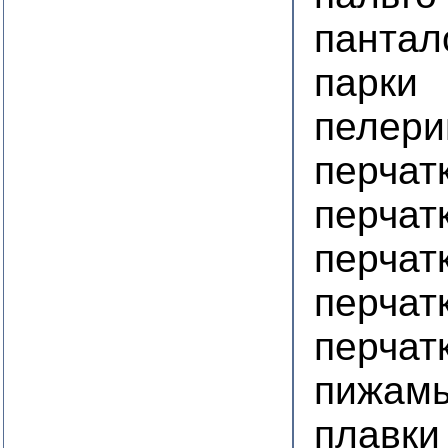
пантал
парки
пелер
перчат
перчат
перчат
перчат
перчат
пижам
плавки