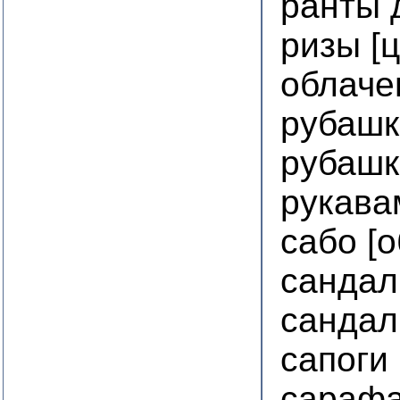
ранты 
ризы [
облаче
рубашк
рубашк
рукава
сабо [о
сандал
сандал
сапоги
сараф