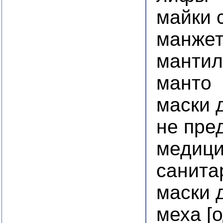
майки 
манже
мантил
манто
маски 
не пре
медици
санита
маски 
меха [