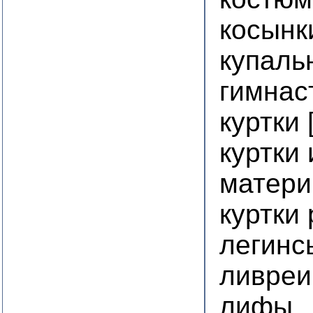
косынк
купаль
гимнас
куртки 
куртки
матери
куртки
легинс
ливреи
лифы