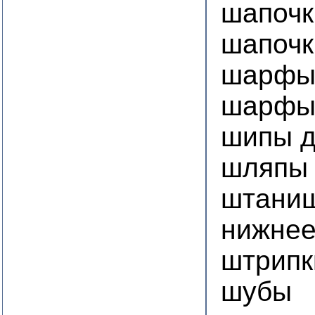
шапочк
шапочк
шарф
шарфы
шипы д
шляпы
штаниш
нижнее
штрипк
шубы