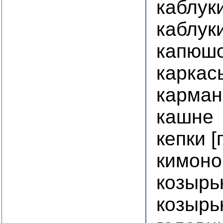
каблук
каблук
капюшо
каркас
карман
кашне
кепки 
кимоно
козырь
козырь