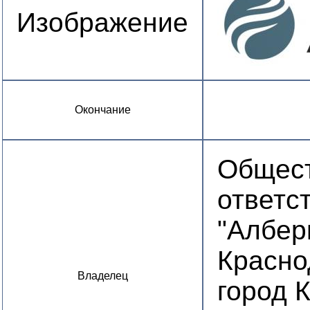
Изображение
Окончание
Общест
ответс
"Албер
Краснод
Владелец
город К