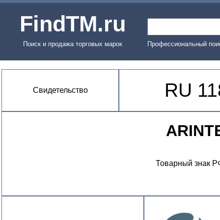
FindTM.ru
Поиск и продажа торговых марок
Профессиональный поис
RU 11
Свидетельство
ARINT
Товарный знак Р