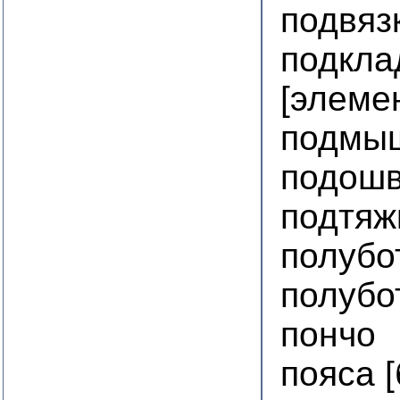
подвяз
подкла
[элеме
подмы
подошв
подтяж
полубо
полубо
пончо
пояса 