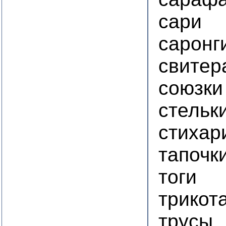
сари
саронг
свитер
союзки
стельк
стихар
тапочк
тоги
трикот
трусы