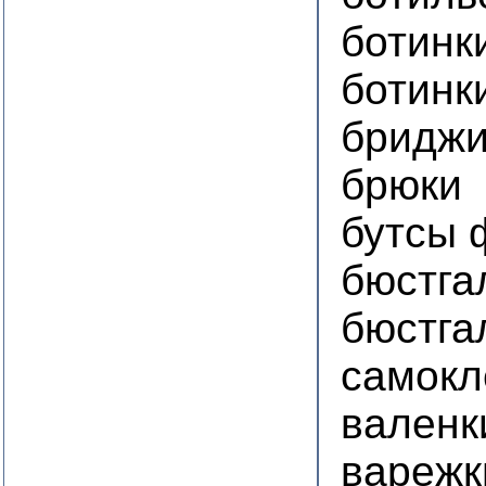
ботинк
ботинк
бридж
брюки
бутсы 
бюстга
бюстга
самок
валенк
варежк