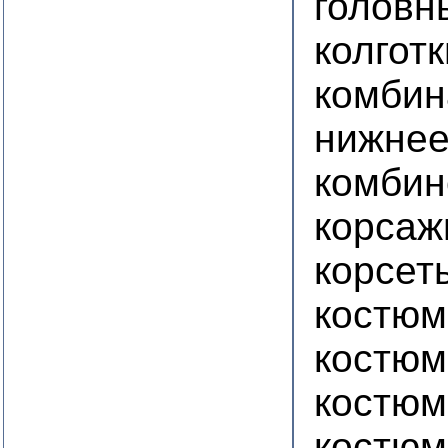
головн
колготк
комбин
нижнее
комбин
корсаж
корсет
костю
костюм
костюм
костюм