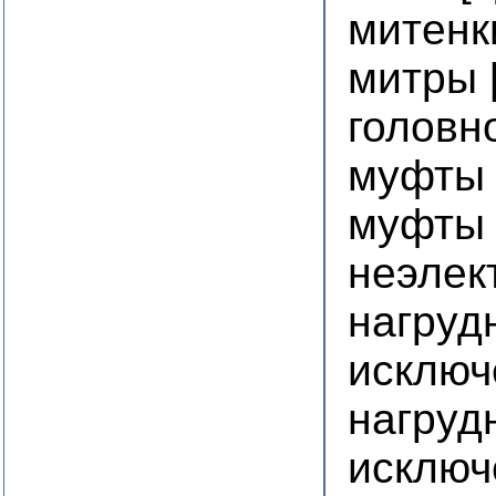
митенк
митры 
головн
муфты 
муфты 
неэлек
нагрудн
исключ
нагруд
исключ