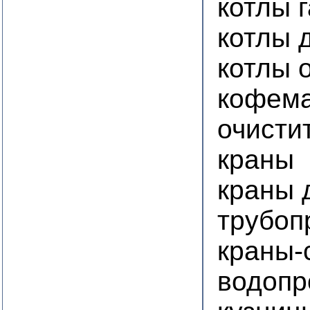
котлы 
котлы 
котлы 
кофем
очисти
краны
краны 
трубоп
краны-
водопр