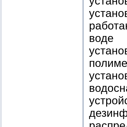
устано
устано
работа
воде
устано
полим
устано
водосн
устрой
дезинф
распре