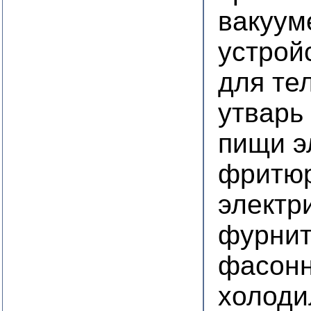
вакуум
устрой
для те
утварь
пищи э
фритю
электр
фурнит
фасон
холоди