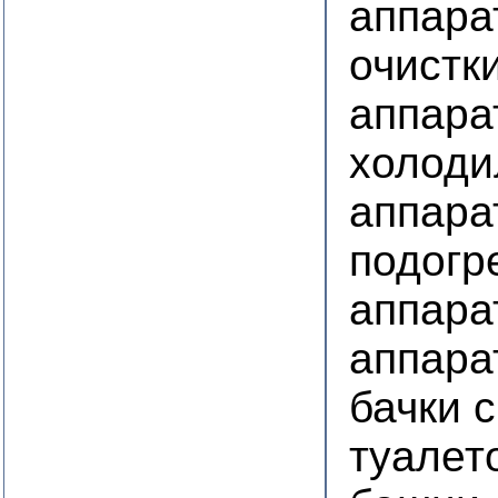
аппара
очистк
аппара
холоди
аппара
подогр
аппара
аппара
бачки 
туалет