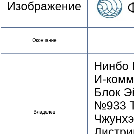
Изображение
Окончание
Нинбо 
И-комме
Блок Э
№933 Т
Владелец
Чжунхэ
Дистри