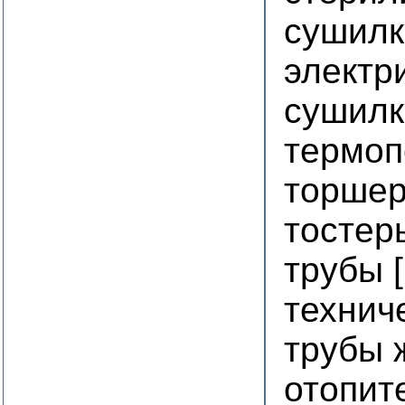
сушилк
электр
сушилк
термоп
торше
тостер
трубы 
технич
трубы 
отопит