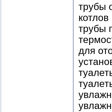
трубы 
котлов
трубы 
термос
для от
устано
туалет
туалет
увлажн
увлажн