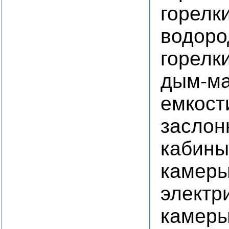
горелк
водор
горелк
дым-м
емкост
заслон
кабины
камеры
электр
камеры