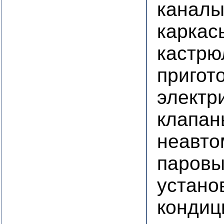
канал
каркас
кастрю
пригот
электр
клапан
неавто
паровы
устано
кондиц