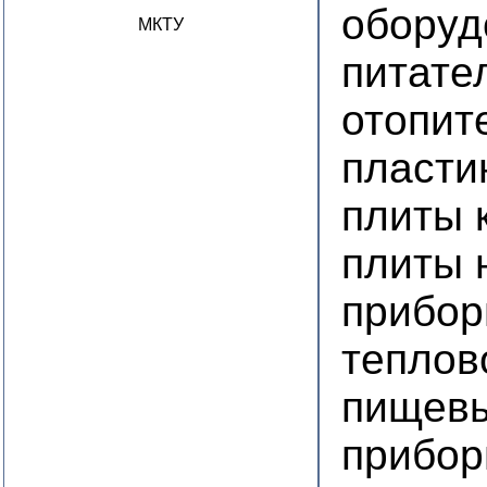
оборуд
МКТУ
питате
отопит
пласти
плиты 
плиты 
прибор
теплов
пищевы
прибор