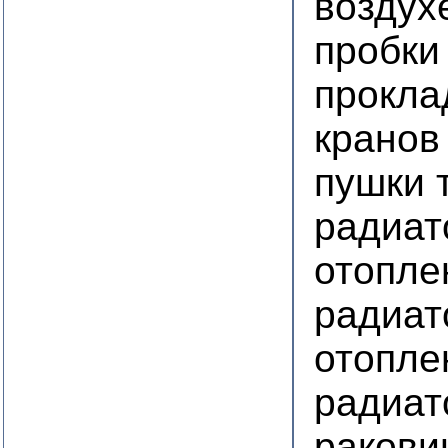
воздух
пробки
прокла
кранов
пушки 
радиат
отопле
радиат
отопле
радиат
ракови