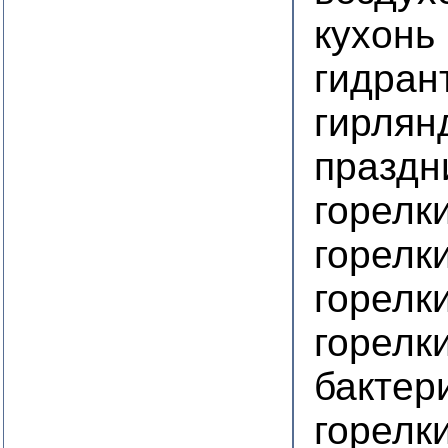
кухонь
гидран
гирлян
праздн
горелк
горелк
горелк
горелк
бактер
горелк