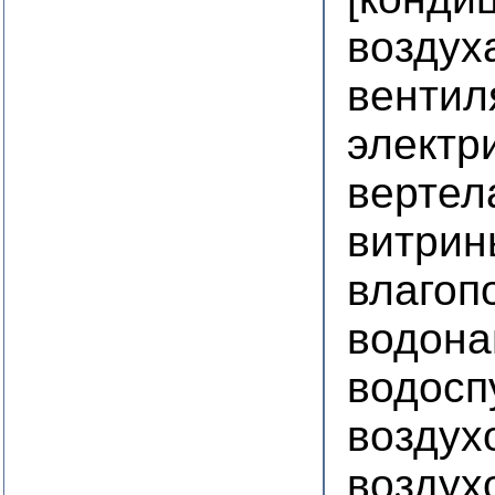
воздух
вентил
электр
вертел
витри
влагоп
водона
водосп
воздух
воздух