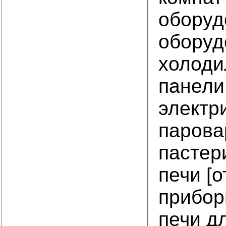
оборуд
оборуд
холоди
панели
электр
парова
пастер
печи [
прибор
печи д