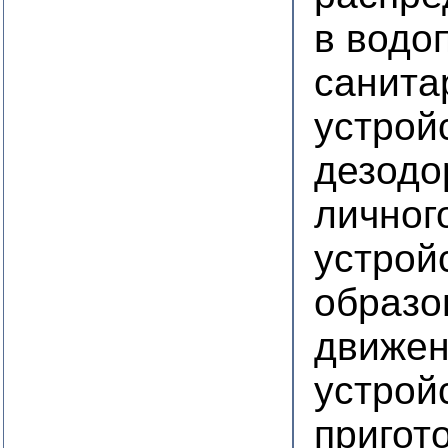
в водо
санита
устрой
дезодо
личног
устрой
образо
движен
устрой
пригот