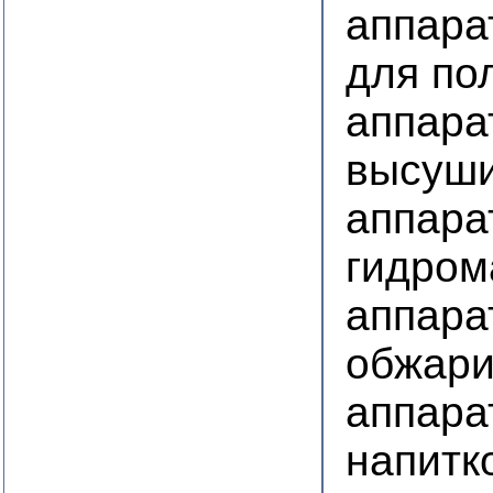
аппара
для по
аппара
высуш
аппара
гидром
аппара
обжари
аппара
напитк