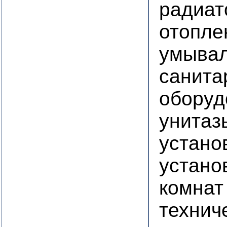
радиат
отопле
умывал
санита
оборуд
унитаз
устано
устано
комнат
технич