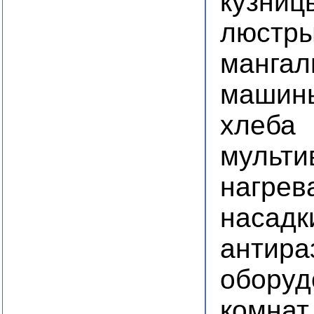
кузниц
люстр
манга
машины
хлеба
мульти
нагрев
насадк
антира
оборуд
комнат