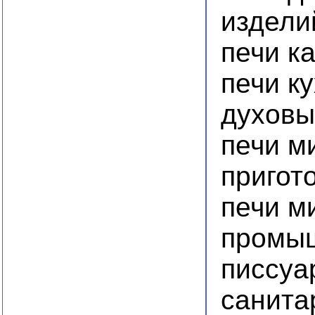
издели
печи к
печи к
духовы
печи м
пригот
печи м
промы
писсуа
санита