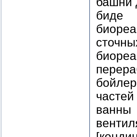
башни 
биде
биореа
сточны
биореа
перера
бойлер
частей
ванны
вентил
[конди