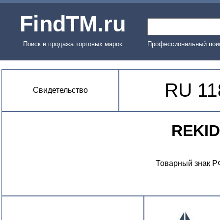
FindTM.ru
Поиск и продажа торговых марок
Профессиональный поис
RU 11
Свидетельство
REKI
Товарный знак Р