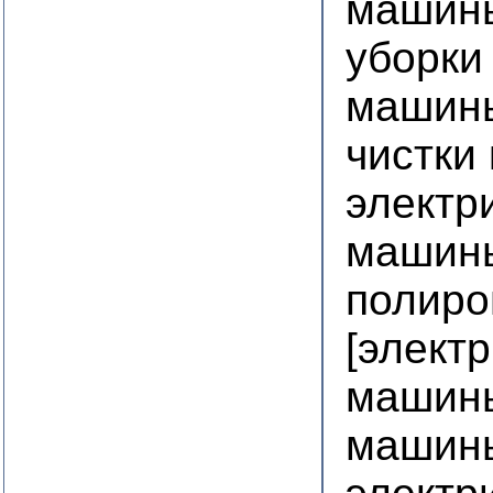
машины
уборки
машины
чистки
электр
машины
полиро
[элект
машин
машин