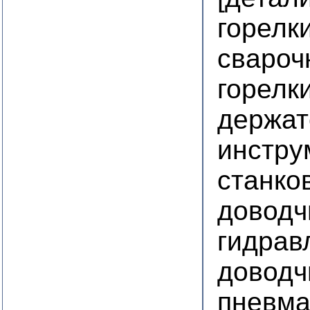
горелк
свароч
горелк
держат
инстру
станко
доводч
гидрав
доводч
пневма