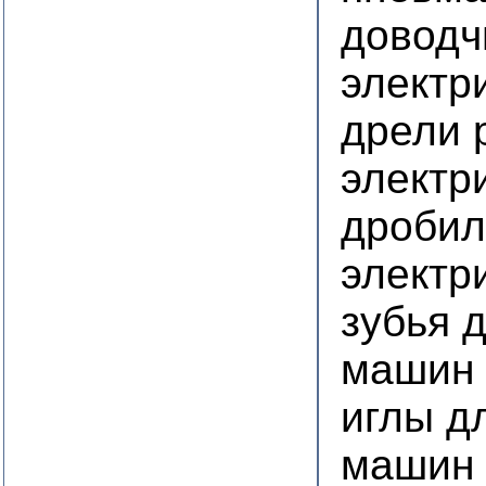
доводч
электр
дрели 
электр
дробил
электр
зубья 
машин
иглы д
машин