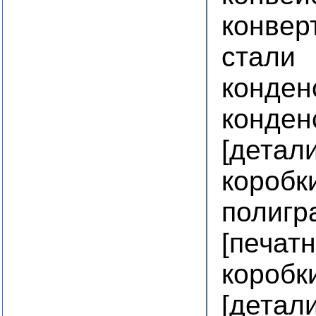
конвер
стали
конден
конден
[детал
коробк
полигр
[печат
коробк
[детал