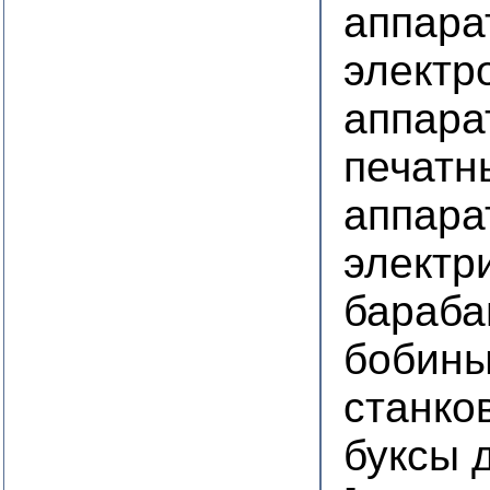
аппара
электр
аппара
печатн
аппара
электр
бараба
бобины
станко
буксы 