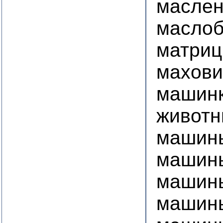
маслен
маслоб
матриц
махови
машинк
животн
машины
машин
машины
машин