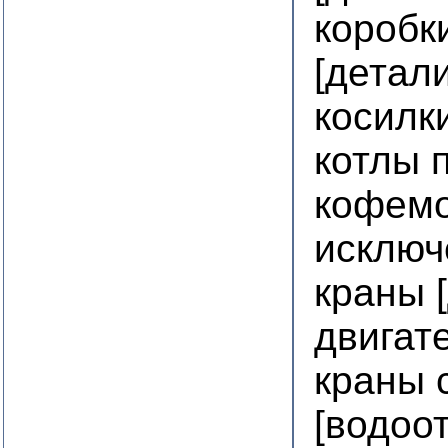
коробк
[детал
косилк
котлы 
кофемо
исключ
краны 
двигат
краны 
[водоо