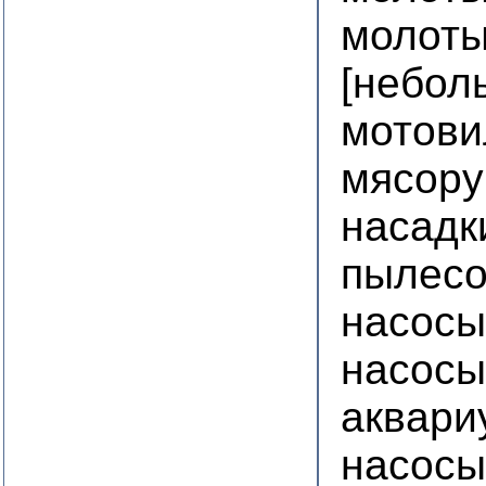
молоты
[небол
мотови
мясору
насадк
пылесо
насосы
насосы
аквари
насосы