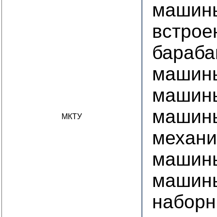
машины
встро
бараба
машины
машин
машины
МКТУ
механи
машины
машины
наборн