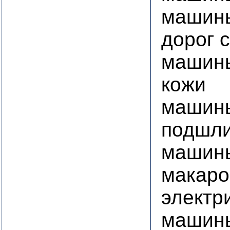
машины
дорог 
машины
кожи
машин
подшл
машины
макаро
электр
машины