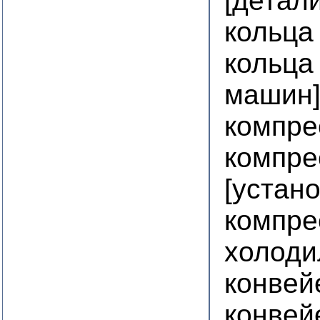
[детал
кольца
кольца
машин
компре
компре
[устан
компре
холоди
конвей
конвей