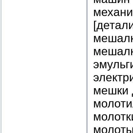
механ
[детал
мешалк
мешалк
эмульг
электр
мешки 
молоти
молотк
молоты