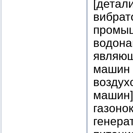
[детал
вибрат
промы
водона
являющ
машин
воздух
машин
газоно
генера