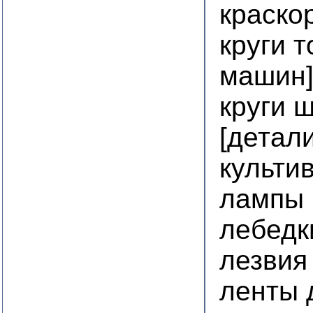
краско
круги 
машин
круги 
[детал
культи
лампы 
лебедк
лезвия
ленты 