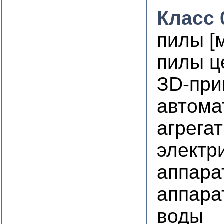
Класс 
пилы [
пилы ц
ЗD-при
автома
агрега
электр
аппара
аппара
воды