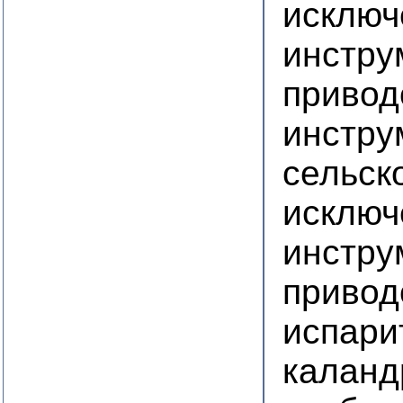
исключ
инстру
приво
инстру
сельск
исключ
инстру
приво
испари
калан