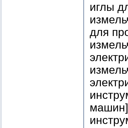
иглы д
измель
для пр
измель
электр
измель
электр
инстру
машин
инстру