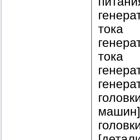
питани
генера
тока
генера
тока
генера
генера
головк
машин
головк
[детал