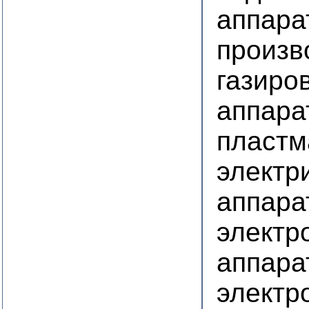
аппара
произв
газиро
аппара
пластм
электр
аппара
электр
аппара
электр