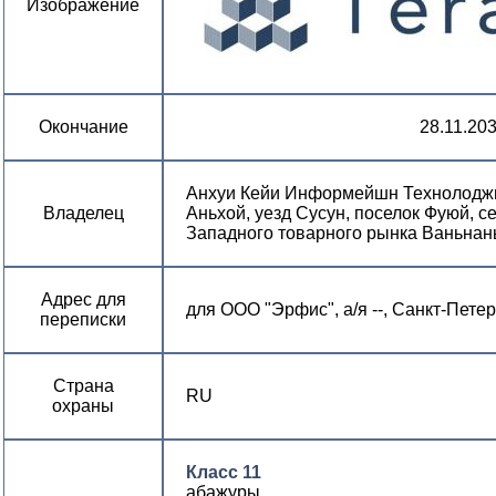
Изображение
Окончание
28.11.20
Анхуи Кейи Информейшн Технолоджи 
Владелец
Аньхой, уезд Сусун, поселок Фуюй, с
Западного товарного рынка Ваньнань,
Адрес для
для ООО "Эрфис", а/я --, Санкт-Петер
переписки
Страна
RU
охраны
Класс 11
абажуры