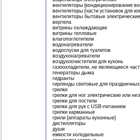
вентиляторы [кондиционирование во
вентиляторы [части установок для к
вентиляторы бытовые электрически
вертела
витрины охлаждающие
витрины тепловые
влагопоглотители
водонагреватели
водоспуски для туалетов
воздухонагреватели
воздухоочистители для кухонь
газоохладители, не являющиеся час
генераторы дыма
гидранты
гирлянды световые для праздничных
грелки
грелки для ног электрические или не
грелки для постели
грелки для рук с USB-питанием
грелки карманные
грили [аппараты кухонные]
дистилляторы
души
емкости холодильные