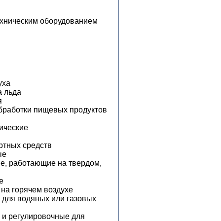
ехническим оборудованием
уха
а льда
я
обработки пищевых продуктов
ические
ртных средств
ые
е, работающие на твердом,
е
на горячем воздухе
для водяных или газовых
 и регулировочные для