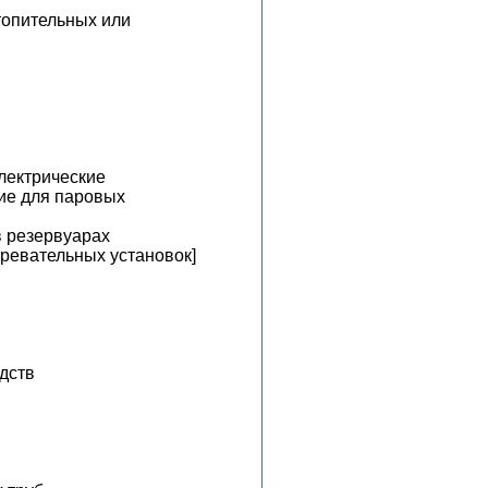
топительных или
лектрические
ие для паровых
в резервуарах
гревательных установок]
дств