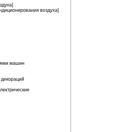
здуха]
ондиционирования воздуха]
е
тями машин
 декораций
электрические