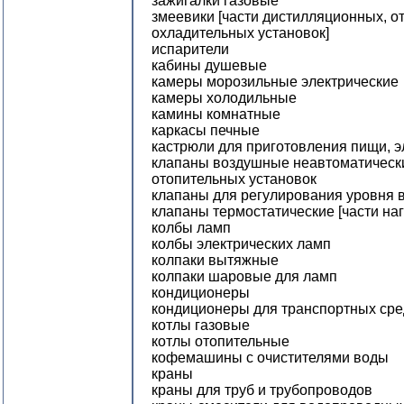
зажигалки газовые
змеевики [части дистилляционных, о
охладительных установок]
испарители
кабины душевые
камеры морозильные электрические
камеры холодильные
камины комнатные
каркасы печные
кастрюли для приготовления пищи, э
клапаны воздушные неавтоматическ
отопительных установок
клапаны для регулирования уровня 
клапаны термостатические [части на
колбы ламп
колбы электрических ламп
колпаки вытяжные
колпаки шаровые для ламп
кондиционеры
кондиционеры для транспортных сре
котлы газовые
котлы отопительные
кофемашины с очистителями воды
краны
краны для труб и трубопроводов