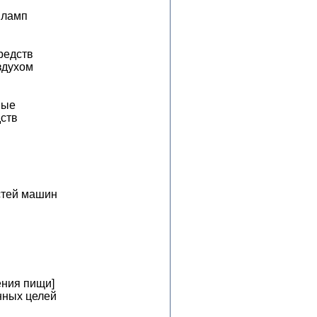
 ламп
редств
здухом
ные
дств
стей машин
ения пищи]
нных целей