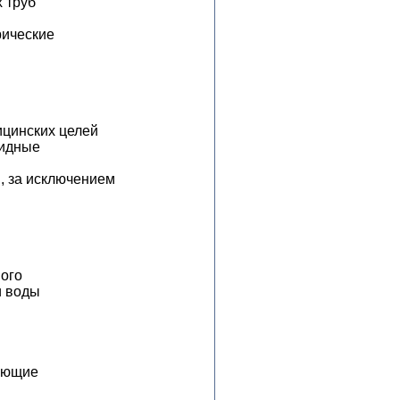
 труб
рические
ицинских целей
цидные
, за исключением
ого
и воды
вающие