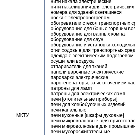
нити накала электрические
нити накаливания для электрических
номера для зданий светящиеся
носки с электрообогревом
обогреватели стекол транспортных с
оборудование для бань с горячим во
оборудование для ванных комнат
оборудование для саун
оборудование и установки холодиль
огни ходовые для транспортных сре
одежда с электрическим подогревом
осушители воздуха
отпариватели для тканей
панели варочные электрические
пароварки электрические
парогенераторы, за исключением ча
патроны для ламп
патроны для электрических ламп
печи [отопительные приборы]
печи для хлебобулочных изделий
печи канальные
МКТУ
печи кухонные [шкафы духовые]
печи микроволновые [для приготовл
печи микроволновые для промышле
печи мусоросжигательные