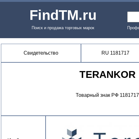
FindTM.ru
Поиск и продажа торговых марок
Профе
Свидетельство
RU 1181717
TERANKOR
Товарный знак РФ 1181717