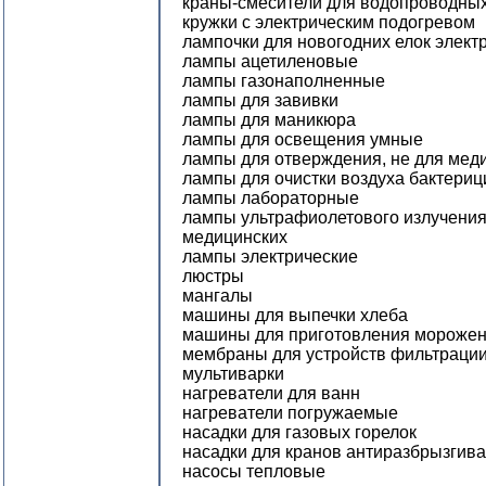
краны-смесители для водопроводных
кружки с электрическим подогревом
лампочки для новогодних елок элект
лампы ацетиленовые
лампы газонаполненные
лампы для завивки
лампы для маникюра
лампы для освещения умные
лампы для отверждения, не для мед
лампы для очистки воздуха бактери
лампы лабораторные
лампы ультрафиолетового излучения
медицинских
лампы электрические
люстры
мангалы
машины для выпечки хлеба
машины для приготовления морожен
мембраны для устройств фильтраци
мультиварки
нагреватели для ванн
нагреватели погружаемые
насадки для газовых горелок
насадки для кранов антиразбрызги
насосы тепловые