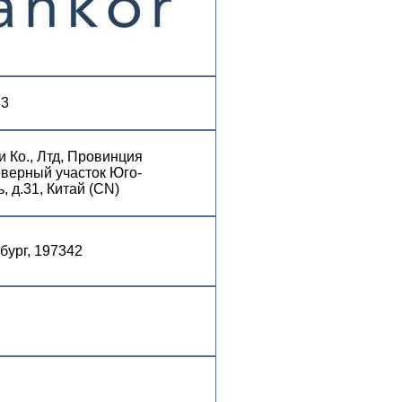
33
Ко., Лтд, Провинция
еверный участок Юго-
 д.31, Китай (CN)
бург, 197342