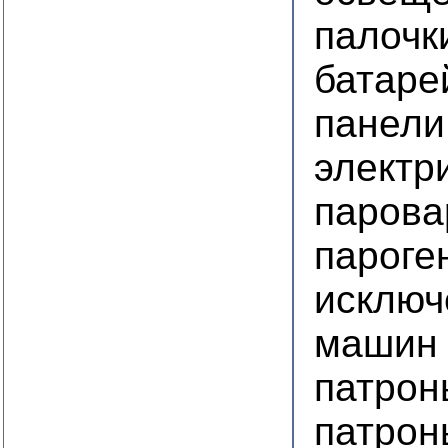
палочк
батаре
панели
электр
парова
пароге
исключ
машин
патрон
патрон