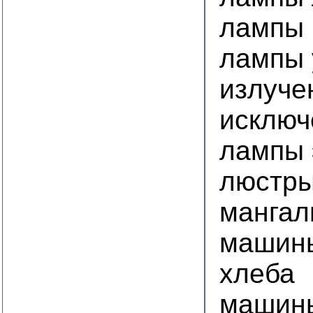
лампы
лампы 
излуче
исключ
лампы 
люстр
манга
машины
хлеба
машины