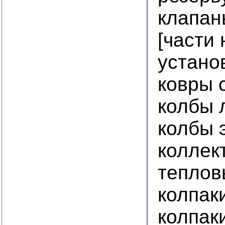
клапан
[части
устано
ковры 
колбы 
колбы 
коллек
теплов
колпак
колпак