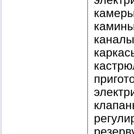
камеры
камины
канал
каркас
кастрю
пригот
электр
клапан
регули
резерв