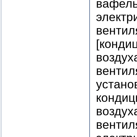
вафел
электр
вентил
[конди
воздух
вентил
устано
кондиц
воздух
вентил