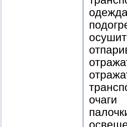
одежда
подогр
осушит
отпари
отража
отража
трансп
очаги
палочк
освещ