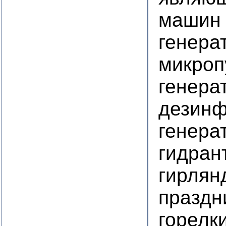
машин
генера
микроп
генера
дезинф
генера
гидран
гирлян
праздн
горелк