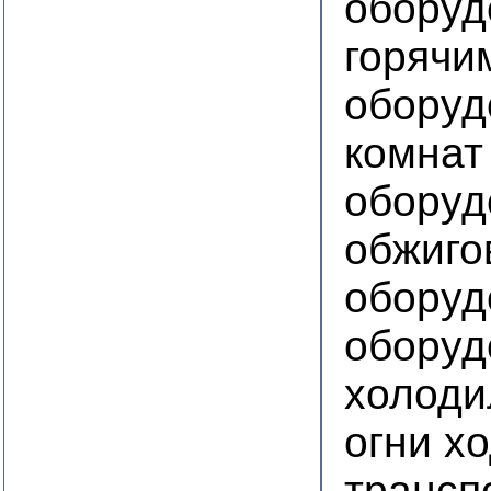
оборуд
горячи
оборуд
комнат
оборуд
обжиго
оборуд
оборуд
холоди
огни х
трансп