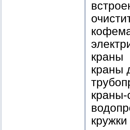
встро
очисти
кофем
электр
краны
краны 
трубоп
краны-
водопр
кружки