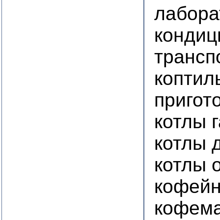
лабора
кондиц
трансп
коптил
пригот
котлы 
котлы 
котлы 
кофейн
кофем