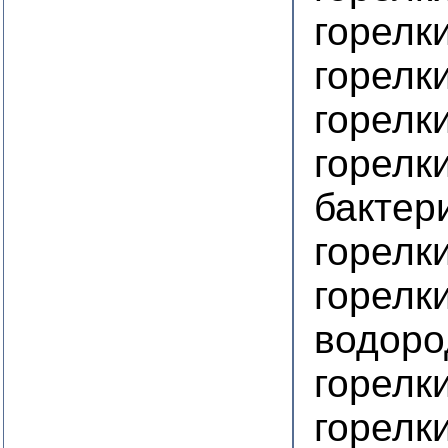
горелк
горелк
горелк
горелк
бактер
горелк
горелк
водор
горелк
горелк