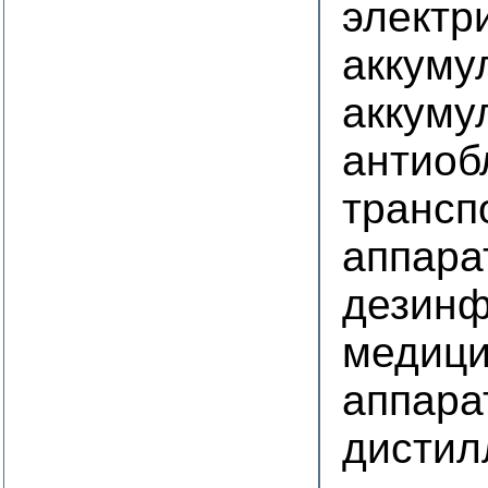
электр
аккуму
аккуму
антиоб
трансп
аппара
дезинф
медици
аппара
дистил