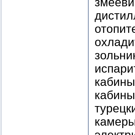
змееви
дистил
отопит
охлади
зольни
испари
кабины
кабины
турецк
камеры
электр