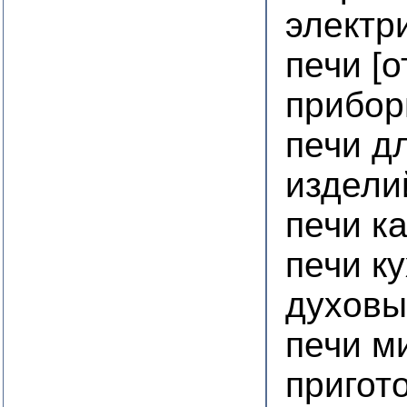
электр
печи [
прибор
печи д
издели
печи к
печи к
духовы
печи м
пригот