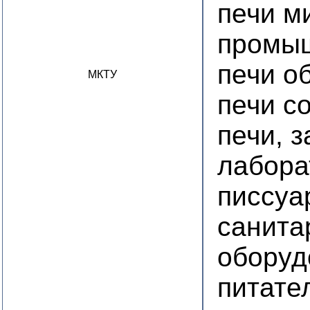
печи м
промы
печи о
МКТУ
печи с
печи, 
лабора
писсуа
санита
оборуд
питате