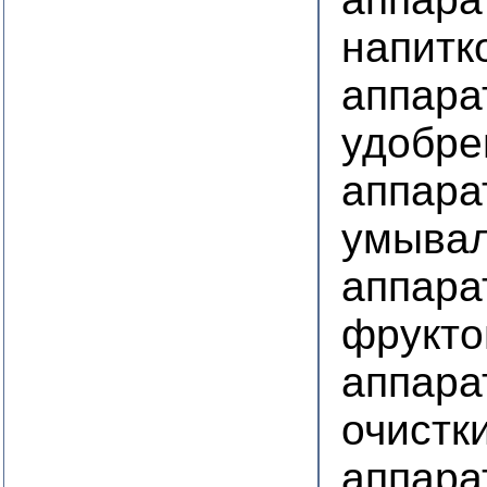
напитк
аппара
удобре
аппара
умывал
аппара
фрукто
аппара
очистк
аппара