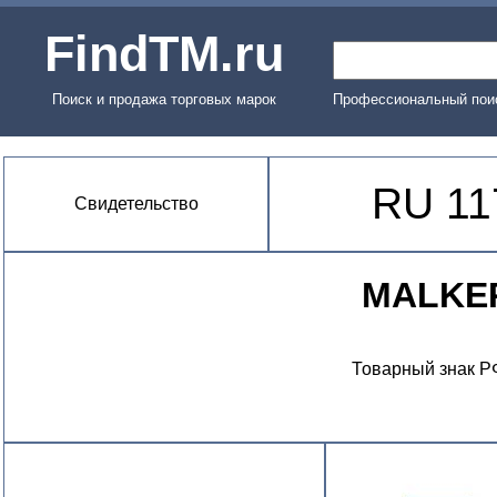
FindTM.ru
Поиск и продажа торговых марок
Профессиональный поис
RU 11
Свидетельство
MALKE
Товарный знак Р