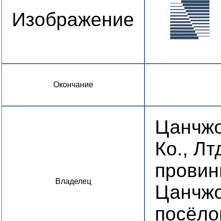
Изображение
Окончание
Цанчжо
Ко., Лт
провин
Владелец
Цанчжо
посёло