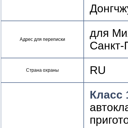
Донгчжу
для Мих
Адрес для переписки
Санкт-
RU
Страна охраны
Класс 
автокл
пригот