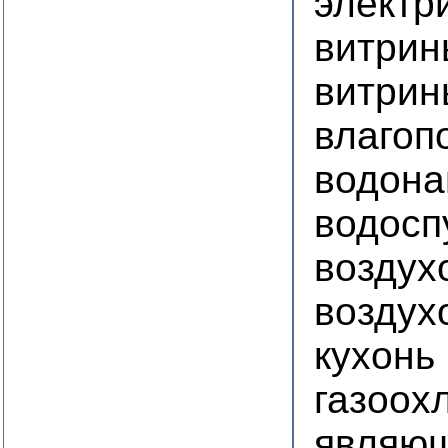
электр
витри
витрин
влагоп
водона
водосп
воздух
воздух
кухонь
газоох
являющ