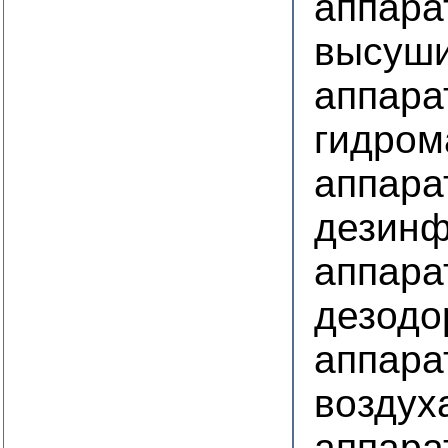
аппара
высуш
аппара
гидром
аппара
дезинф
аппара
дезодо
аппара
воздух
аппара