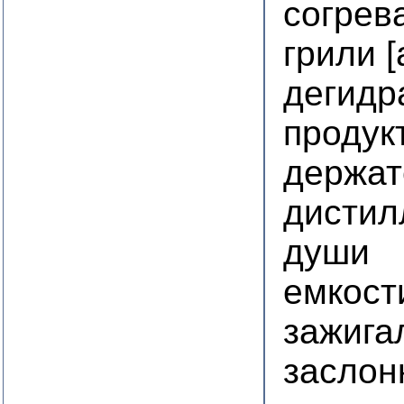
согрев
грили 
дегидр
продук
держат
дистил
души
емкост
зажига
заслон