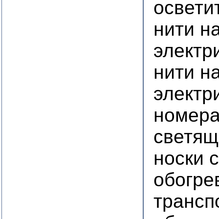
освети
нити н
электр
нити н
электр
номера
светящ
носки 
обогре
трансп