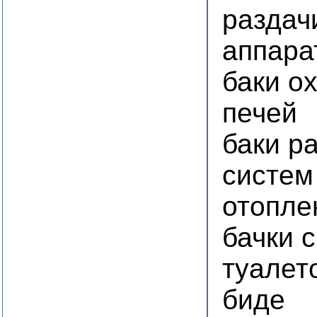
раздач
аппара
баки о
печей
баки р
систем
отопле
бачки 
туалет
биде