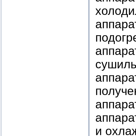
холоди
аппара
подогр
аппара
сушил
аппара
получе
аппара
аппара
и охла