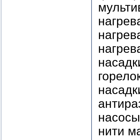
мульти
нагрев
нагрев
нагрев
насадк
горело
насадк
антира
насосы
нити м