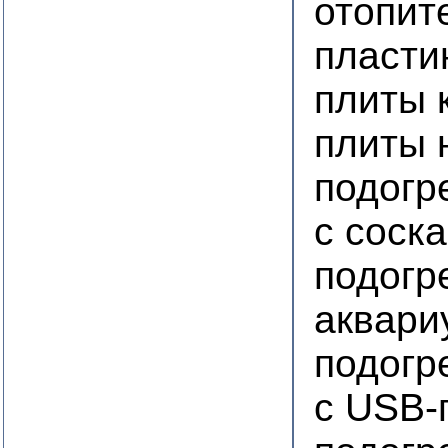
отопит
пласти
плиты 
плиты 
подогр
с соск
подогр
аквари
подогр
с USB-