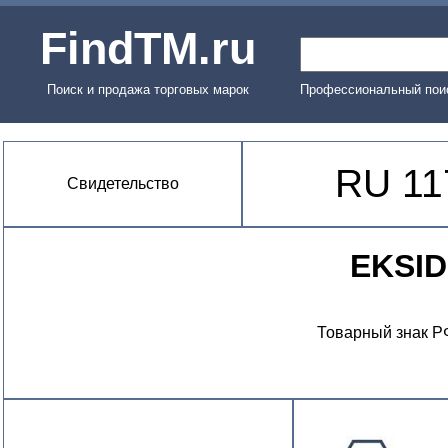
FindTM.ru
Поиск и продажа торговых марок
Профессиональный поис
RU 11
Свидетельство
EKSI
Товарный знак Р