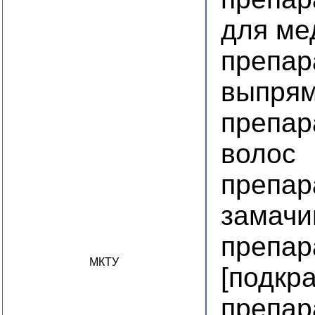
для ме
препар
выпрям
препар
волос
препар
замачи
препар
МКТУ
[подкр
препар