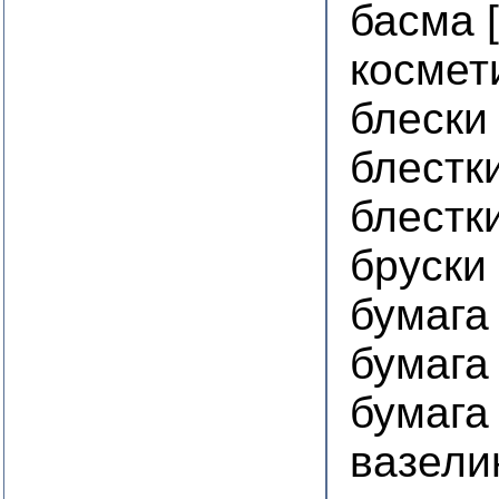
басма 
космет
блески
блестк
блестк
бруски
бумага
бумага
бумага
вазели