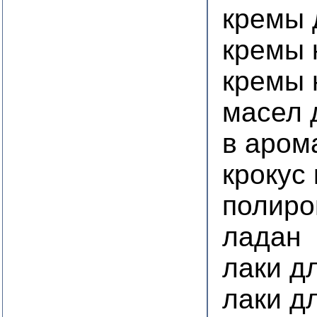
кремы 
кремы 
кремы 
масел 
в аром
крокус
полиро
ладан
лаки д
лаки д