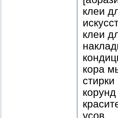
клеи д
искусс
клеи д
наклад
кондиц
кора м
стирки
корунд
красит
усов