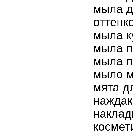
мыла д
оттенк
мыла к
мыла п
мыла п
мыло 
мята д
наждак
наклад
космет