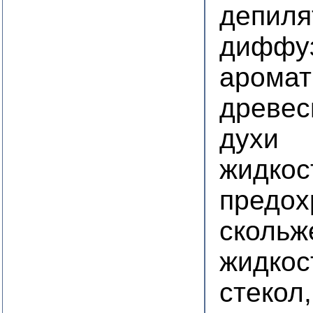
депиля
диффуз
аромат
древес
духи
жидкос
предох
скольж
жидкос
стекол,