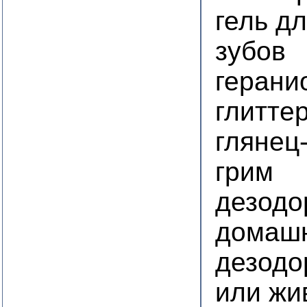
гель д
зубов
герани
глитте
глянец
грим
дезодо
домашн
дезодо
или жи