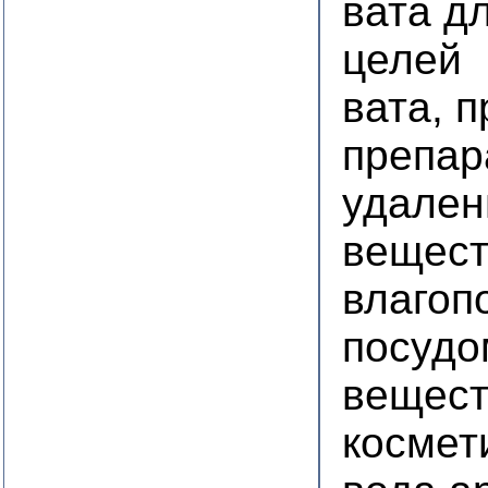
вата д
целей
вата, 
препар
удален
вещест
влагоп
посудо
вещест
космет