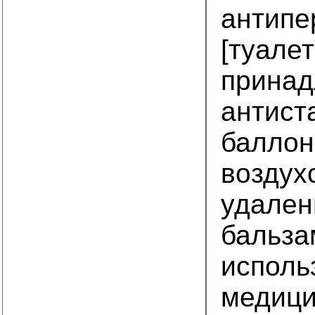
антипе
[туале
принад
антист
баллон
воздух
удален
бальза
исполь
медици