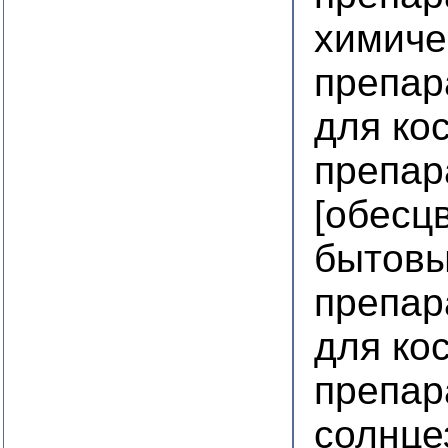
химиче
препар
для ко
препар
[обесц
бытовы
препар
для ко
препар
солнц