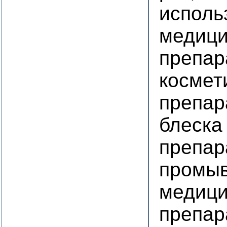
исполь
медици
препар
космет
препар
блеска
препар
промыв
медици
препар