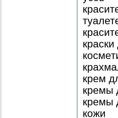
красит
туалет
красит
краски
космет
крахма
крем д
кремы 
кремы 
кожи