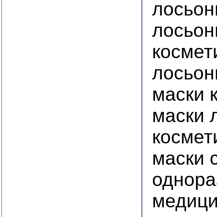
лосьон
лосьон
космет
лосьон
маски 
маски 
космет
маски 
однора
медици