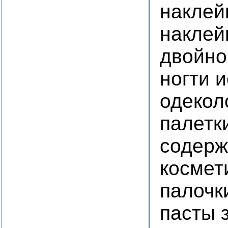
наклей
наклей
двойно
ногти 
одекол
палетк
содер
космет
палоч
пасты 