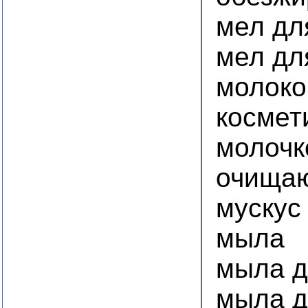
мел дл
мел дл
молоко
космет
молочк
очища
мускус
мыла
мыла 
мыла д