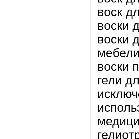
воск д
воски 
воски 
мебели
воски 
гели д
исключ
исполь
медици
гелиот