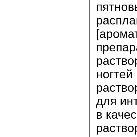
пятнов
распла
[арома
препар
раство
ногтей
раство
для ин
в каче
раство