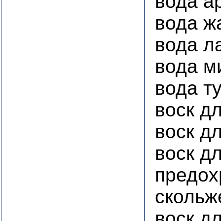
вода а
вода ж
вода л
вода м
вода т
воск д
воск д
воск дл
предох
скольж
воск д