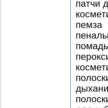
патчи 
космет
пемза
пеналы
помад
перокс
космет
полоск
дыхан
полоск