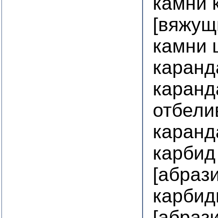
камни 
[вяжущ
камни
каранд
каранд
отбели
каранд
карбид
[абраз
карбид
[абраз