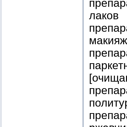
препар
лаков
препар
макия
препар
паркет
[очища
препар
политу
препар