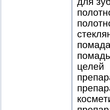
для зу
полотн
полотн
стекля
помада
помады
целей
препар
препар
космет
препар