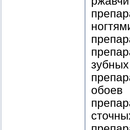
ржавч
препар
ногтям
препар
препар
зубных
препар
обоев
препар
сточны
препар