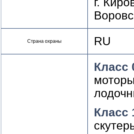
г. Киров
Воровс
RU
Страна охраны
Класс 
мотор
лодоч
Класс 
скутер