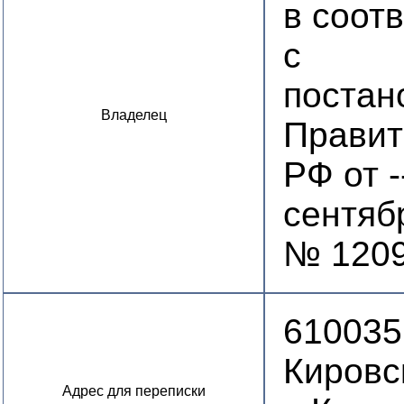
в соот
с
постан
Владелец
Правит
РФ от -
сентябр
№ 120
610035
Кировс
Адрес для переписки