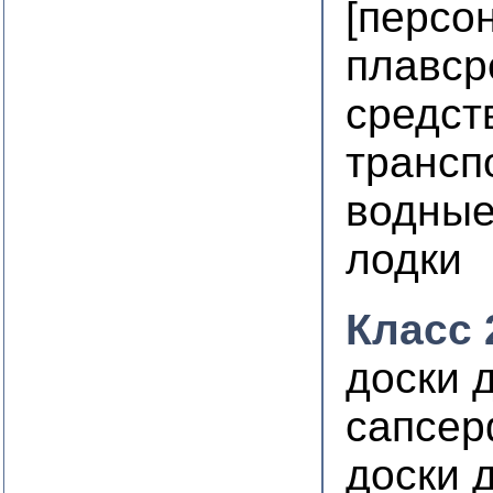
[персо
плавср
средст
трансп
водны
лодки
Класс 
доски 
сапсер
доски 