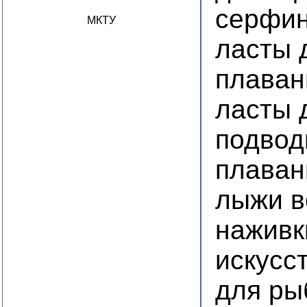
серфин
МКТУ
ласты 
плаван
ласты 
подвод
плаван
лыжи 
наживк
искусс
для ры