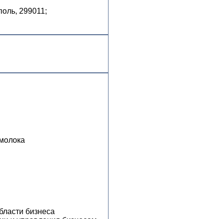
поль, 299011;
 молока
бласти бизнеса