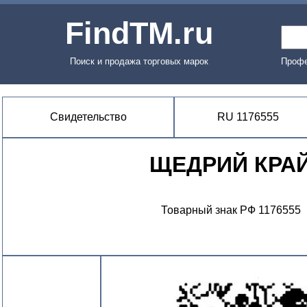
FindTM.ru
Поиск и продажа торговых марок
Профе
Свидетельство
RU 1176555
ЩЕДРИЙ КРА
Товарный знак РФ 1176555