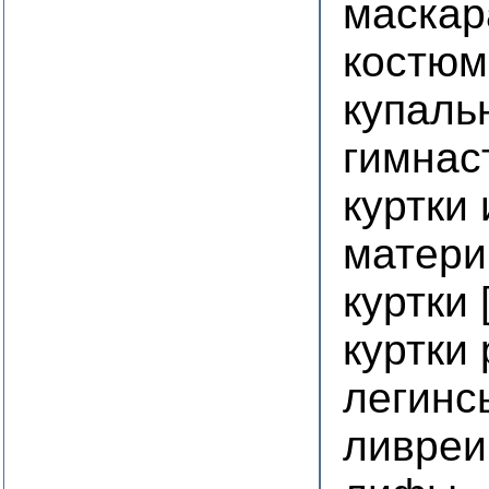
маска
костюм
купаль
гимнас
куртки
матери
куртки 
куртки
легинс
ливреи