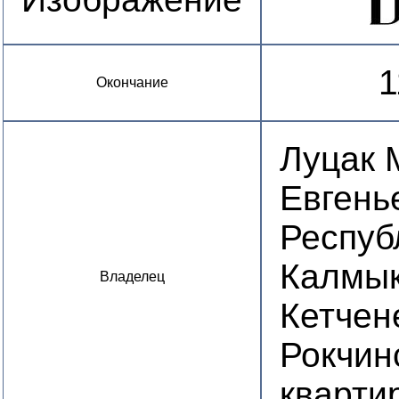
1
Окончание
Луцак 
Евгень
Респуб
Калмык
Владелец
Кетчен
Рокчинс
квартир