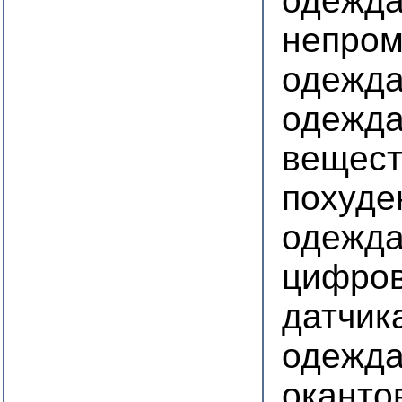
одежд
непром
одежда
одежда
вещест
похуде
одежда
цифро
датчик
одежд
оканто