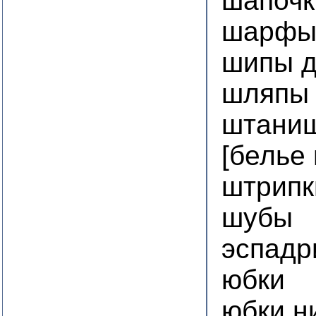
шапочк
шарфы
шипы д
шляпы
штаниш
[белье
штрипк
шубы
эспадр
юбки
юбки н