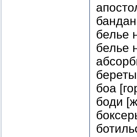
апосто
бандан
белье 
белье 
абсорб
береты
боа [го
боди [
боксер
ботиль