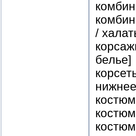
комбин
комбин
/ хала
корсаж
белье]
корсет
нижнее
костю
костюм
костю