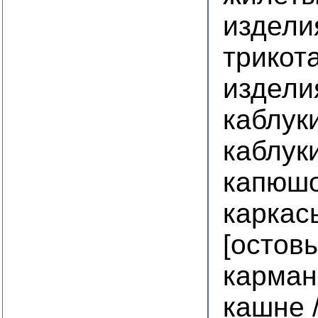
издели
трикот
издели
каблук
каблук
капюшо
каркас
[остовы
карман
кашне 