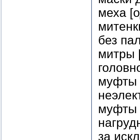
меха [
митенк
без па
митры 
головн
муфты 
неэлек
муфты 
нагруд
за иск