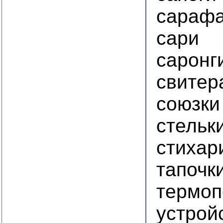
сараф
сари
саронг
свитер
союзки
стельк
стихар
тапочк
термоп
устрой