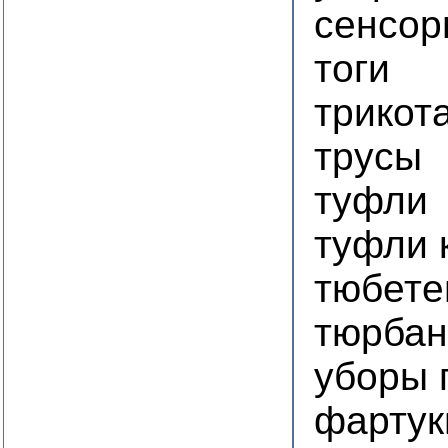
сенсор
тоги
трикот
трусы
туфли
туфли 
тюбете
тюрба
уборы 
фартук