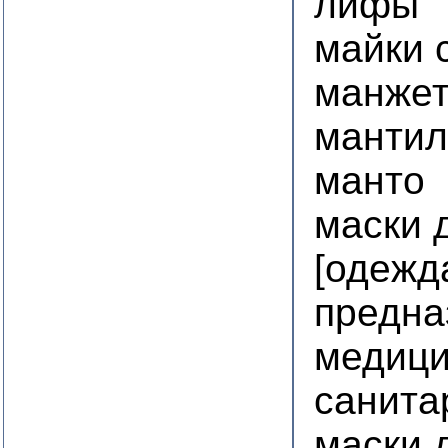
лифы
майки 
манже
мантил
манто
маски 
[одежда
предна
медици
санита
маски 