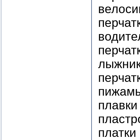
велоси
перчат
водите
перчат
лыжни
перчат
пижам
плавки
пластр
платки