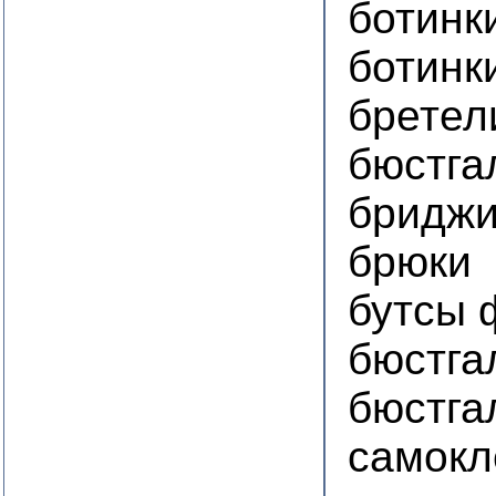
ботинк
ботинк
бретел
бюстга
бридж
брюки
бутсы 
бюстга
бюстга
самок