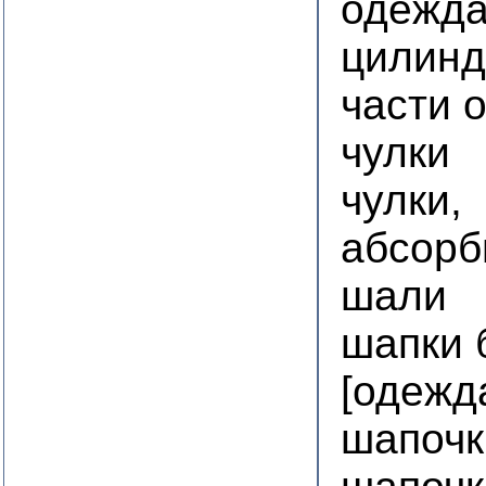
одежда
цилин
части 
чулки
чулки,
абсорб
шали
шапки 
[одежд
шапочк