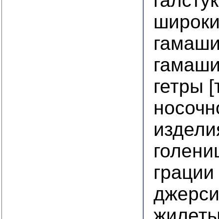
галсту
широки
гамаш
гамаши
гетры 
носочн
издели
голени
грации
джерси
жилет