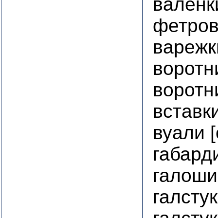
валенк
фетров
варежк
воротн
воротн
вставк
вуали 
габард
галоши
галсту