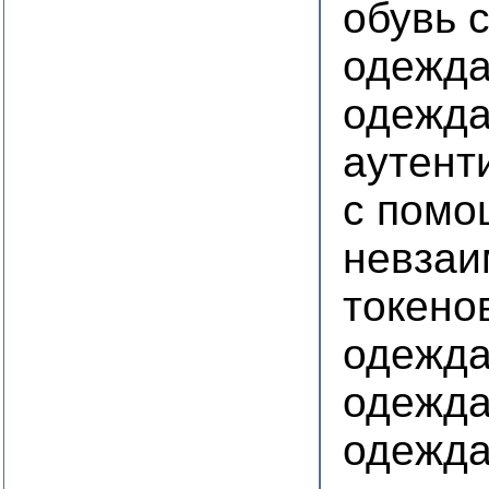
обувь 
одежд
одежда
аутент
с пом
невза
токенов
одежда
одежда
одежда