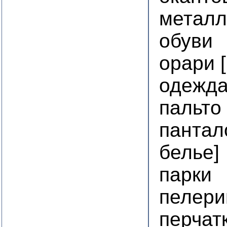
металл
обуви
орари 
одежда
пальто
пантал
белье]
парки
пелер
перчат