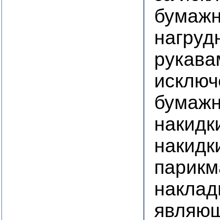
бумаж
нагруд
рукава
исключ
бумаж
накидк
накидк
парикм
наклад
являю