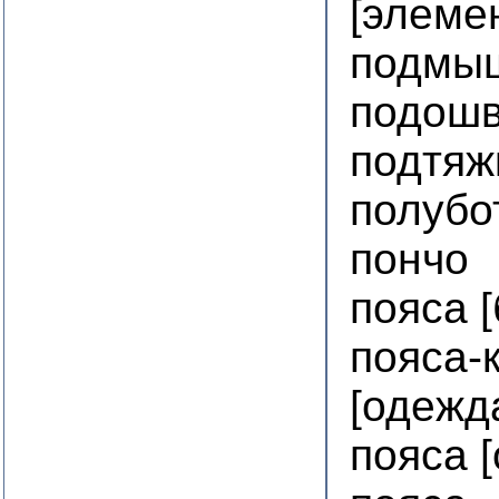
[элеме
подмы
подошв
подтяж
полубо
пончо
пояса 
пояса-
[одежд
пояса 