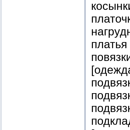
косынк
платоч
нагруд
платья
повязк
[одежд
подвяз
подвяз
подвяз
подкла