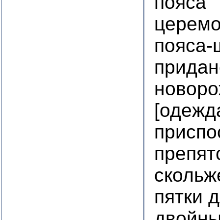
пояса
церемо
пояса
придан
новоро
[одежд
приспо
препят
скольж
пятки 
двойн